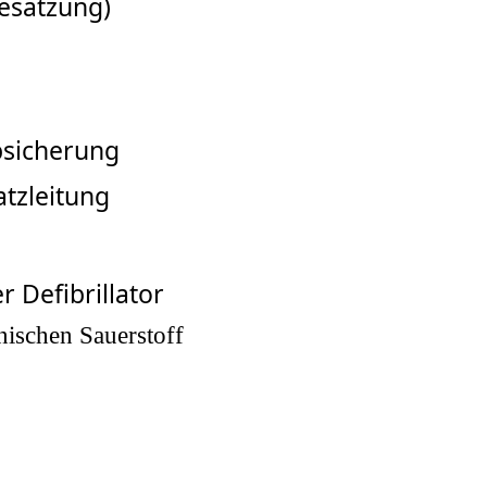
esatzung)
bsicherung
atzleitung
r Defibrillator
nischen Sauerstoff